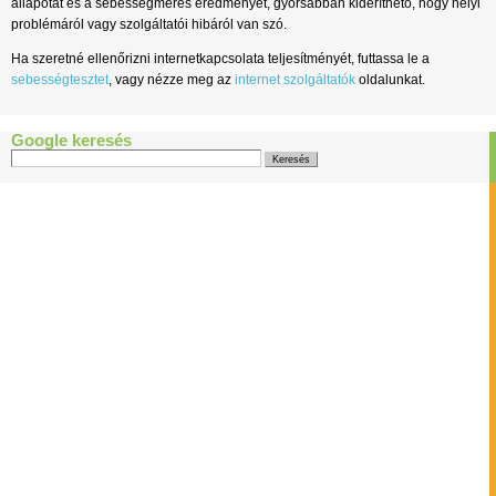
állapotát és a sebességmérés eredményét, gyorsabban kideríthető, hogy helyi
problémáról vagy szolgáltatói hibáról van szó.
Ha szeretné ellenőrizni internetkapcsolata teljesítményét, futtassa le a
sebességtesztet
, vagy nézze meg az
internet szolgáltatók
oldalunkat.
Google keresés