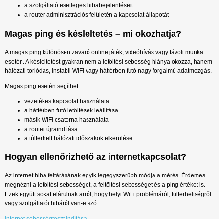
a szolgáltató esetleges hibabejelentéseit
a router adminisztrációs felületén a kapcsolat állapotát
Magas ping és késleltetés – mi okozhatja?
A magas ping különösen zavaró online játék, videóhívás vagy távoli munka
esetén. A késleltetést gyakran nem a letöltési sebesség hiánya okozza, hanem
hálózati torlódás, instabil WiFi vagy háttérben futó nagy forgalmú adatmozgás.
Magas ping esetén segíthet:
vezetékes kapcsolat használata
a háttérben futó letöltések leállítása
másik WiFi csatorna használata
a router újraindítása
a túlterhelt hálózati időszakok elkerülése
Hogyan ellenőrizhető az internetkapcsolat?
Az internet hiba feltárásának egyik legegyszerűbb módja a mérés. Érdemes
megnézni a letöltési sebességet, a feltöltési sebességet és a ping értéket is.
Ezek együtt sokat elárulnak arról, hogy helyi WiFi problémáról, túlterheltségről
vagy szolgáltatói hibáról van-e szó.
Internet sebességteszt indítása