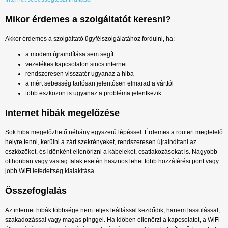
Mikor érdemes a szolgáltatót keresni?
Akkor érdemes a szolgáltató ügyfélszolgálatához fordulni, ha:
a modem újraindítása sem segít
vezetékes kapcsolaton sincs internet
rendszeresen visszatér ugyanaz a hiba
a mért sebesség tartósan jelentősen elmarad a várttól
több eszközön is ugyanaz a probléma jelentkezik
Internet hibák megelőzése
Sok hiba megelőzhető néhány egyszerű lépéssel. Érdemes a routert megfelelő
helyre tenni, kerülni a zárt szekrényeket, rendszeresen újraindítani az
eszközöket, és időnként ellenőrizni a kábeleket, csatlakozásokat is. Nagyobb
otthonban vagy vastag falak esetén hasznos lehet több hozzáférési pont vagy
jobb WiFi lefedettség kialakítása.
Összefoglalás
Az internet hibák többsége nem teljes leállással kezdődik, hanem lassulással,
szakadozással vagy magas pinggel. Ha időben ellenőrzi a kapcsolatot, a WiFi