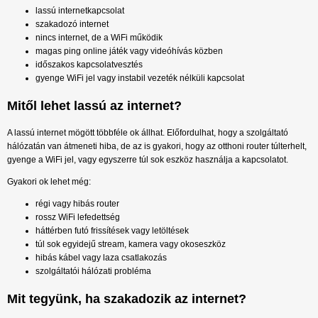
lassú internetkapcsolat
szakadozó internet
nincs internet, de a WiFi működik
magas ping online játék vagy videóhívás közben
időszakos kapcsolatvesztés
gyenge WiFi jel vagy instabil vezeték nélküli kapcsolat
Mitől lehet lassú az internet?
A lassú internet mögött többféle ok állhat. Előfordulhat, hogy a szolgáltató
hálózatán van átmeneti hiba, de az is gyakori, hogy az otthoni router túlterhelt,
gyenge a WiFi jel, vagy egyszerre túl sok eszköz használja a kapcsolatot.
Gyakori ok lehet még:
régi vagy hibás router
rossz WiFi lefedettség
háttérben futó frissítések vagy letöltések
túl sok egyidejű stream, kamera vagy okoseszköz
hibás kábel vagy laza csatlakozás
szolgáltatói hálózati probléma
Mit tegyünk, ha szakadozik az internet?