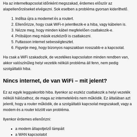
Ha az internetkapcsolat időnként megszakad, érdemes először az
alapellenőrzéseket elvégezni. Sok esetben a probléma gyorsan kideríthető.
Indítsa újra a modemet és a routert.
Ellenőrizze, hogy csak WiFi-n jelentkezik-e a hiba, vagy kábelen is.
Nézze meg, hogy minden kábel megfelelően csatlakozik-e.
Próbáljon meg másik eszközről is csatlakozni.
Futtasson internet sebességtesztet.
Figyelje meg, hogy bizonyos napszakban rosszabb-e a kapcsolat.
Ha csak a WiFi szakadozik, de vezetékes kapcsolaton minden rendben van,
akkor valószínűleg helyi vezeték nélküli probléma áll fenn, nem pedig
szolgáltatói hiba.
Nincs internet, de van WiFi – mit jelent?
Ez az egyik leggyakoribb hiba. Ilyenkor az eszköz csatlakozik a helyi vezeték
nélküli hálózathoz, de maga az internetelérés nem működik. Ez általában azt
jelenti, hogy a router működik, de a szolgáltatói kapcsolat megszakadt, vagy a
modem és a router között van probléma.
Ilyenkor érdemes ellenőrizni:
a modem állapotjelző lámpáit
a WAN kapcsolatot