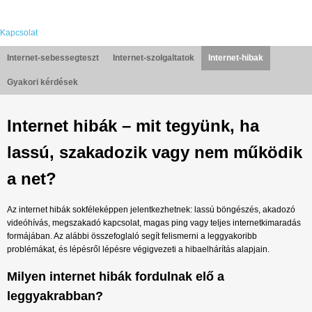
Kapcsolat
Internet-sebessegteszt
Internet-szolgaltatok
Internet-hibak
Gyakori kérdések
Internet hibák – mit tegyünk, ha
lassú, szakadozik vagy nem működik
a net?
Az internet hibák sokféleképpen jelentkezhetnek: lassú böngészés, akadozó
videóhívás, megszakadó kapcsolat, magas ping vagy teljes internetkimaradás
formájában. Az alábbi összefoglaló segít felismerni a leggyakoribb
problémákat, és lépésről lépésre végigvezeti a hibaelhárítás alapjain.
Milyen internet hibák fordulnak elő a
leggyakrabban?