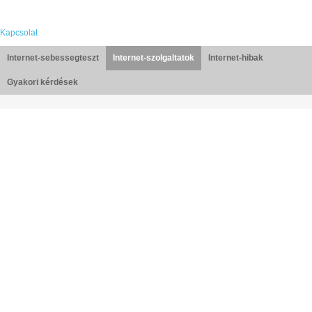
Kapcsolat
Internet-sebessegteszt
Internet-szolgaltatok
Internet-hibak
Gyakori kérdések