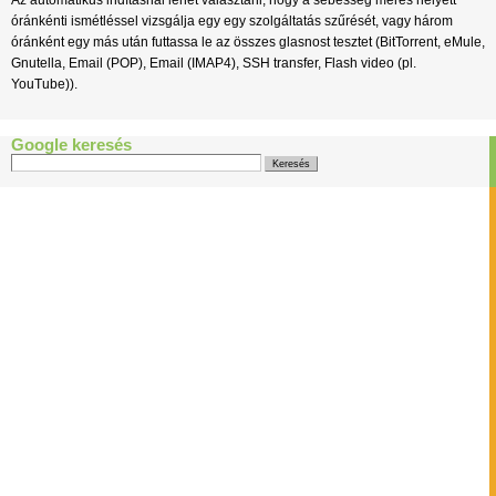
Az automatikus indításnál lehet választani, hogy a sebesség mérés helyett
óránkénti ismétléssel vizsgálja egy egy szolgáltatás szűrését, vagy három
óránként egy más után futtassa le az összes glasnost tesztet (BitTorrent, eMule,
Gnutella, Email (POP), Email (IMAP4), SSH transfer, Flash video (pl.
YouTube)).
Google keresés