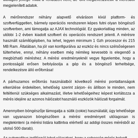
megjelenített adatok.
A mérőrendszer néhány alapvető elváráson kívül platform- és
szoftverfüggetlen, bármely operációs rendszeren képes futni olyan böngésző
szoftverben, ami támogatja az AJAX technológiát. Ez gyakorlatilag minden, az
utóbbi 1-2 évben kiadott szoftvert és operációs rendszert jelenti. A mérésre
használt számítógépben, ha lehet, legyen minimum 1 Gzh proceszor és 215
MB Ram. Általában, ha jól van konfigurálva az eszköz és nincs szélsőségesen
túlterhelve, ennyi, néhány esetben még némileg kevesebb is elegendő a
megbízható méréshez. A mérési eredményeknél vegye figyelembe, hogy a
pontosságát erősen befolyásolja a gép és a böngésző terheltsége,
rendelkezésre álló erőforrása!
A párhuzamos erőforrás használatból következő mérési pontatlanságok
elkerülése érdekében, lehetőség szerint zárjon- és állítson le minden, nem
feltétlenül szükséges alkalmazást, illetve lehetőségeihez képest korlátozza a
mérés idejére az azonos hálózatot használó eszközök hálózati forgalmát.
Amennyiben böngészője támogatja a sütik (cokie) használatát, úgy lehetősége
van ugyanazon böngészőben a mérési eredményeit utólagosan is
megtekinteni (a mérési listára kattintva elérhető az addigi összes mérésből az
utolsó 500 darab).