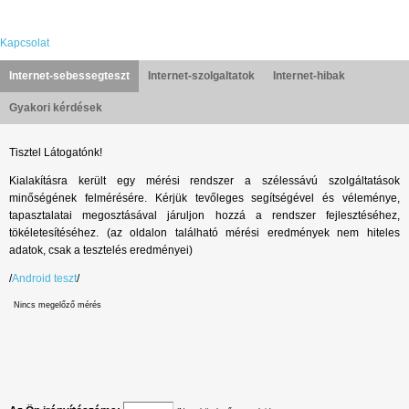
Kapcsolat
Internet-sebessegteszt
Internet-szolgaltatok
Internet-hibak
Gyakori kérdések
Tisztel Látogatónk!
Kialakításra került egy mérési rendszer a szélessávú szolgáltatások
minőségének felmérésére. Kérjük tevőleges segítségével és véleménye,
tapasztalatai megosztásával járuljon hozzá a rendszer fejlesztéséhez,
tökéletesítéséhez. (az oldalon található mérési eredmények nem hiteles
adatok, csak a tesztelés eredményei)
/
Android teszt
/
Nincs megelőző mérés