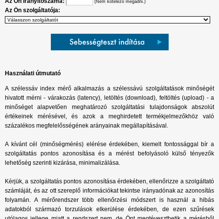
Az Ön irányítószáma:
(Nem kötelező megadni.)
Az Ön szolgáltatója:
Használati útmutató
A szélessáv index mérő alkalmazás a szélessávú szolgáltatások minőségét
hivatott mérni - várakozás (latency), letöltés (download), feltöltés (upload) - a
minőséget alapvetően meghatározó szolgáltatási tulajdonságok abszolút
értékeinek mérésével, és azok a meghirdetett termékjelmezőkhöz való
százalékos megfelelősségének arányainak megállapításával.
A kívánt cél (minőségmérés) elérése érdekében, kiemelt fontossággal bír a
szolgáltatás pontos azonosítása és a mérést befolyásoló külső tényezők
lehetőség szerinti kizárása, minimalizálása.
Kérjük, a szolgáltatás pontos azonosítása érdekében, ellenőrizze a szolgáltató
számláját, és az ott szereplő információkat tekintse irányadónak az azonosítás
folyamán. A mérőrendszer több ellenőrzési módszert is használ a hibás
adatokból származó torzulások elkerülése érdekében, de ezen szűrések
utólagos jellege miatt a rendszert nem, de Önt megtéveszthetik a mérésből