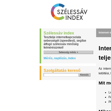
Szélessáv index
Internet-
Tesztelje internetkapcsolata
sebességét (speedtest), segítse
átfogó szélessáv minőség
Inte
felmérésünket!
telj
Mérés, naplózás, index
Az inter
Szolgáltatás kereső
letöltési,
Mit m
L
F
P