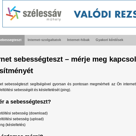
sebessegteszt
Internet-szolgaltatok
Internet-hibak
Gyakori kérdések
rnet sebességteszt – mérje meg kapcsol
esítményét
net sebességteszt segítségével gyorsan és pontosan megmérheti az Ön interne
 feltöltési sebességét és késleltetését (ping).
ér a sebességteszt?
etöltési sebesség (download)
eltöltési sebesség (upload)
ing (késleltetés)