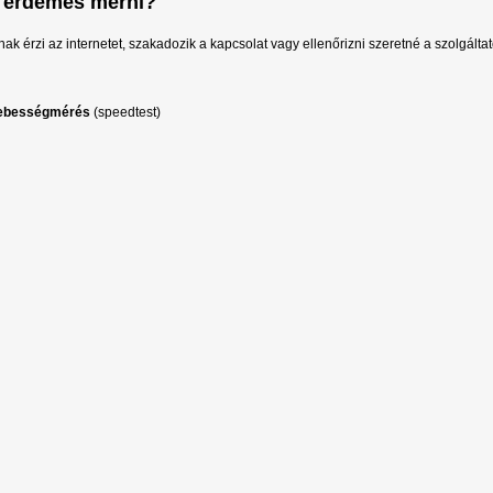
 érdemes mérni?
ak érzi az internetet, szakadozik a kapcsolat vagy ellenőrizni szeretné a szolgáltató
ebességmérés
(speedtest)